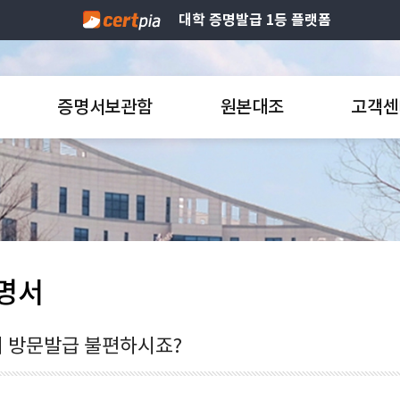
대학 증명발급 1등 플랫폼
증명서보관함
원본대조
고객센
명서
 방문발급 불편하시죠?