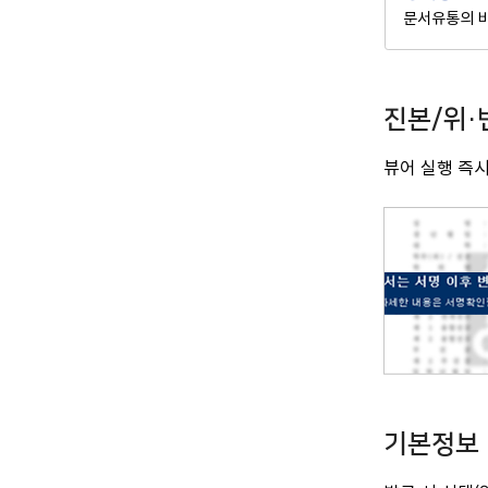
문서유통의 비
진본/위·
뷰어 실행 즉시
기본정보