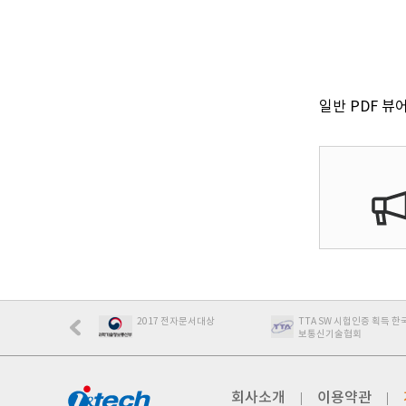
일반 PDF 
7 전자문서대상
TTA SW 시헙인증 획득 한국정
최우수특허제품100대 
보통신기술협회
제품인증
회사소개
이용약관