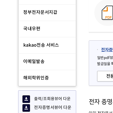
정부전자문서지갑
국내우편
kakao전송 서비스
전자증
일반pdf뷰
이메일발송
발급일을 
전
해외학위인증
출력/조회용뷰어 다운
전자 증명
전자증명서뷰어 다운
이미 전자문서